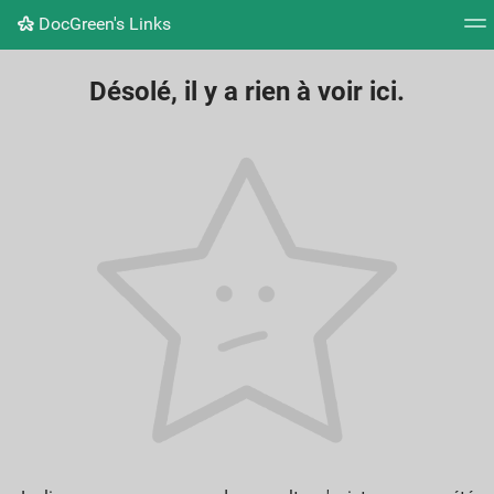
DocGreen's Links
Nuage de tags
Mur d'images
Quotidien
Flux RS
Désolé, il y a rien à voir ici.